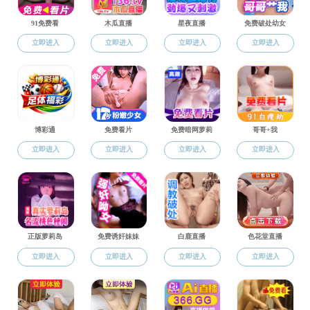
人才培养
毛片
/
人才培养
/
研
Talent Development
专业、学科及
本科生培养
培养管理
研究生培养
专业设置
培养工作
下载中心
博士后流动站