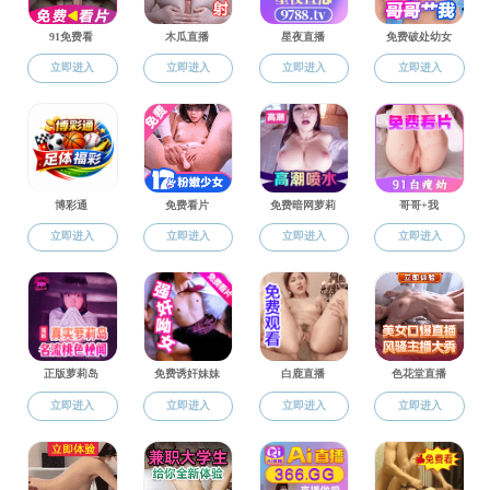
科学研究
毛片
/
科学研究
/
技
Scientific Research
毛片 科研办
科研基地
湖南省自动化
科研项目
湖南省电工技
科研成果
技术服务
返回毛片