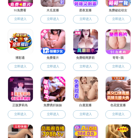
人才培养
毛片
/
人才培养
/
博
Talent Development
电子科学与技
本科生培养
电气工程博士
研究生培养
控制科学与工
博士后流动站
流动站介绍
相关文件
返回毛片