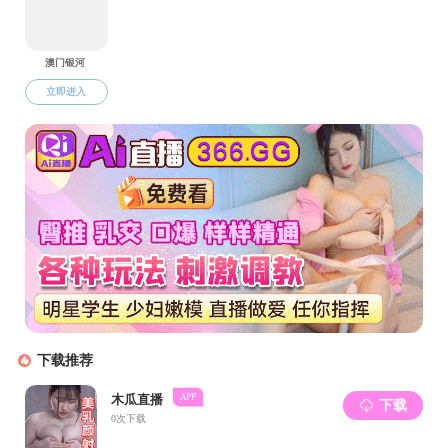
Innocent Kamw
籍会士，现任
IEEE
（
I
REQ
）工作
3
0
年
弹性自治微电网、
讲座简介
: