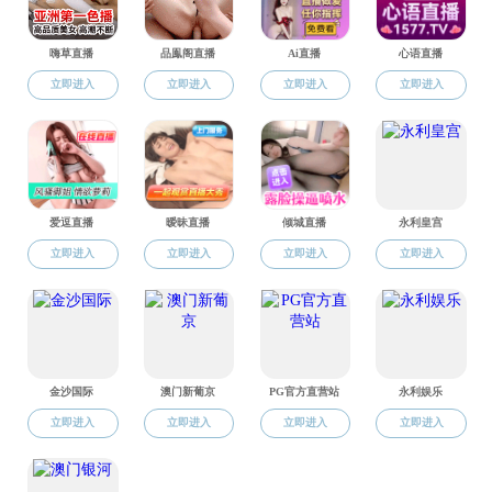
时
间
：
2024
年
6
月
2
主
讲
人：
Innocent 
地
点：
毛片
210
讲座专家介绍
:
1
2
3