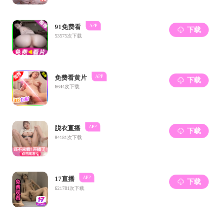
近年来，加拿
Dynamic Shunt Com
GLC-DSC
系统
在提
效
，
是魁北克电网
的
示范应用，
以期
要回顾魁北克电网
网中的示范工程介
上一条：
【讲座预告】Fe